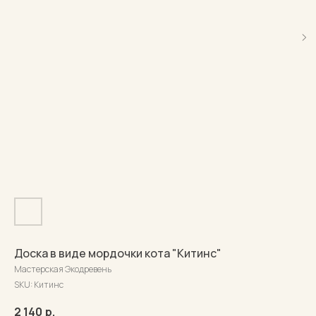
Доска в виде мордочки кота "Китинс"
Мастерская Экодревень
SKU:
Китинс
2 140
р.