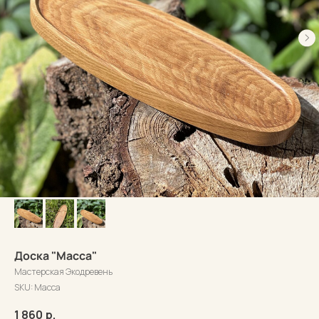
Доска "Масса"
Мастерская Экодревень
SKU:
Масса
1 860
р.