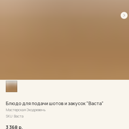
Блюдо для подачи шотов и закусок "Васта"
Мастерская Экодревень
SKU:
Васта
3 368
р.