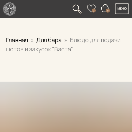
0
0
Главная
Для бара
Блюдо для подачи
шотов и закусок "Васта"