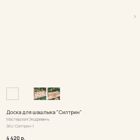
Доска для шашлыка "Силтрин"
Мастерская Экодревень
SKU:
Силтрин-1
4 420
р.