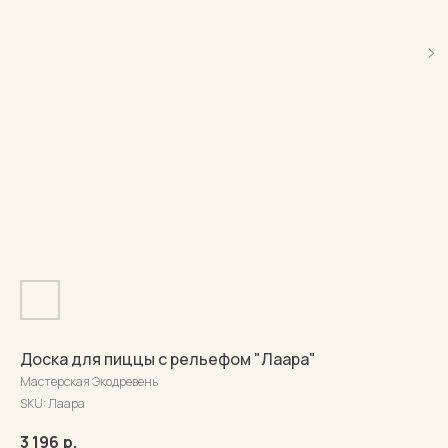
Доска для пиццы с рельефом "Лаара"
Мастерская Экодревень
SKU:
Лаара
3 196
р.