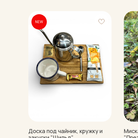
NEW
Доска под чайник, кружку и
Миск
закуски "Шильд"
"Пре