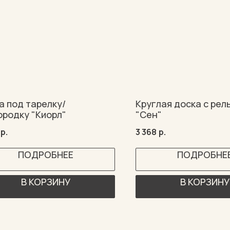
а под тарелку/
Круглая доска с ре
ородку "Киорл"
"Сен"
р.
3 368
р.
ПОДРОБНЕЕ
ПОДРОБНЕ
В КОРЗИНУ
В КОРЗИНУ