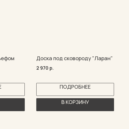
льефом
Доска под сковороду "Ларан"
2 970
р.
Е
ПОДРОБНЕЕ
В КОРЗИНУ