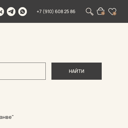
+7 (910) 608 25 86
0
0
НАЙТИ
Танве"