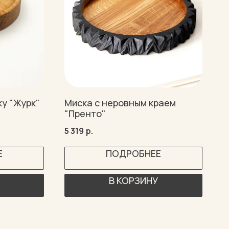
ку "Журк"
Миска с неровным краем
"Пренто"
5 319
р.
Е
ПОДРОБНЕЕ
В КОРЗИНУ