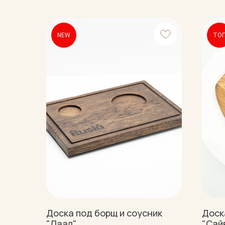
NEW
ТО
Доска под борщ и соусник
Доск
"Лаал"
"Сай