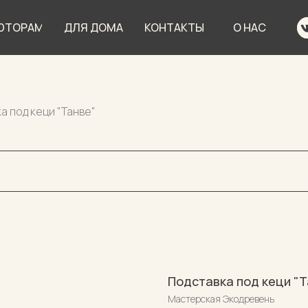
ЮТОРАМ
ДЛЯ ДОМА
КОНТАКТЫ
О НАС
а под кеци "Танве"
Подставка под кеци "
Мастерская Экодревень