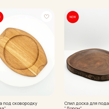
П
NEW
а под сковородку
Спил доска для под
ва"
"Дорон"