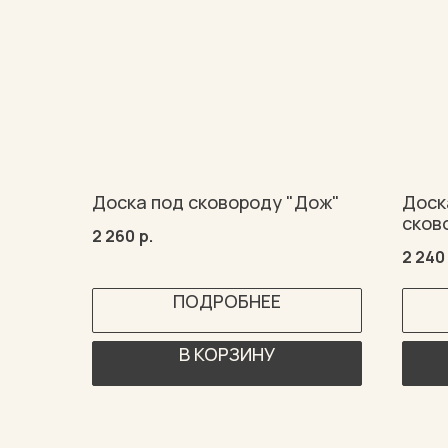
Доска под сковороду "Дож"
Доск
сков
2 260
р.
2 240
ПОДРОБНЕЕ
В КОРЗИНУ