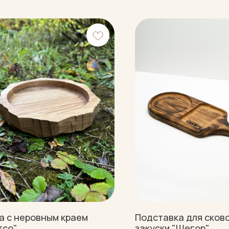
а с неровным краем
Подставка для сков
тсо"
закуски "Шегор"