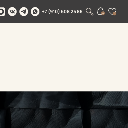
+7 (910) 608 25 86
0
0