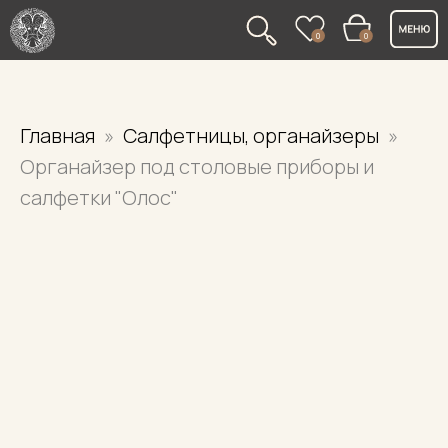
0
0
Главная
Салфетницы, органайзеры
Органайзер под столовые приборы и
салфетки "Олос"