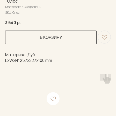
"Олос"
Мастерская Экодревень
SKU:
Олос
3 640
р.
В КОРЗИНУ
Материал: Дуб
LxWxH: 257x227x100 mm