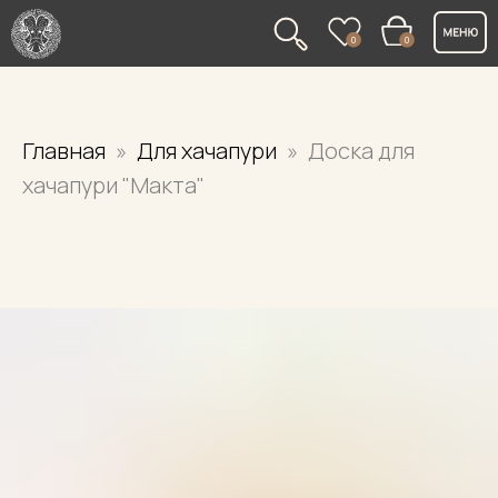
0
0
Главная
Для хачапури
Доска для
хачапури "Макта"