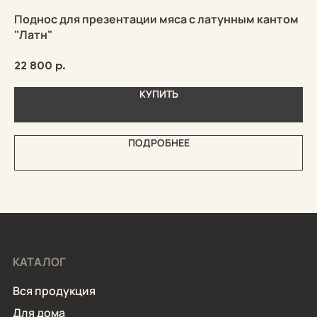
Поднос для презентации мяса с латунным кантом
Те
"Латн"
2 
22 800
р.
КУПИТЬ
ПОДРОБНЕЕ
КАТАЛОГ
Вся продукция
Для дома