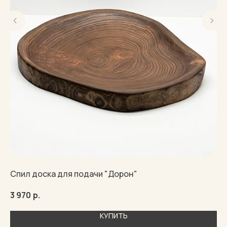
Спил доска для подачи "Дорон"
По
3 970
р.
6 
КУПИТЬ