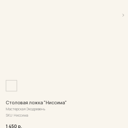
Столовая ложка "Ниссима"
Мастерская Экодревень
SKU:
Ниссима
1 450
р.