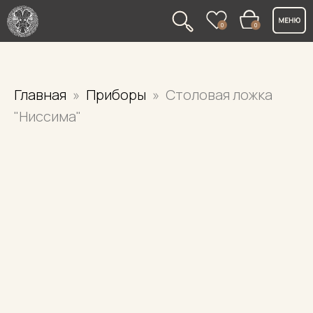
0
0
Главная
Приборы
Столовая ложка
"Ниссима"